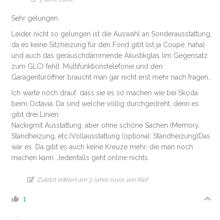
Sehr gelungen.
Leider nicht so gelungen ist die Auswahl an Sonderausstattung,
da es keine Sitzheizung für den Fond gibt (ist ja Coupé, haha)
und auch das geräuschdämmende Akustikglas (im Gegensatz
zum GLC) fehlt. Multifunktionstelefonie und den
Garagentüröffner braucht man gar nicht erst mehr nach fragen…
Ich warte noch drauf, dass sie es so machen wie bei Skoda
beim Octavia. Da sind welche völlig durchgedreht, denn es
gibt drei Linien:
Nackigmit Ausstattung, aber ohne schöne Sachen (Memory,
Standheizung, etc.)Vollausstattung (optional: Standheizung)Das
war es. Da gibt es auch keine Kreuze mehr, die man noch
machen kann. Jedenfalls geht online nichts.
Zuletzt editiert am 3 Jahre zuvor von Ralf
1