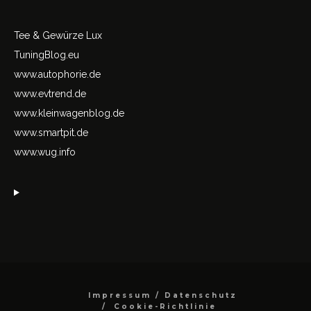
Tee & Gewürze Lux
TuningBlog.eu
www.autophorie.de
www.evtrend.de
www.kleinwagenblog.de
www.smartpit.de
www.wug.info
Impressum / Datenschutz
Cookie-Richtlinie