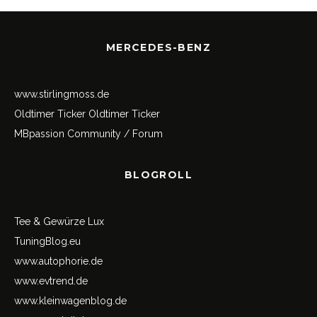
MERCEDES-BENZ
www.stirlingmoss.de
Oldtimer Ticker
Oldtimer Ticker
MBpassion Community / Forum
BLOGROLL
Tee & Gewürze Lux
TuningBlog.eu
www.autophorie.de
www.evtrend.de
www.kleinwagenblog.de