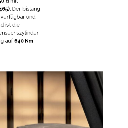
50 d
mit
465).
Der bislang
t verfügbar und
 ist die
hensechszylinder
ig auf
640 Nm