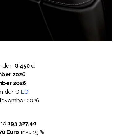
ür den
G 450 d
ber 2026
ber 2026
im der G
EQ
b November 2026
und
193.327,40
70 Euro
inkl. 19 %