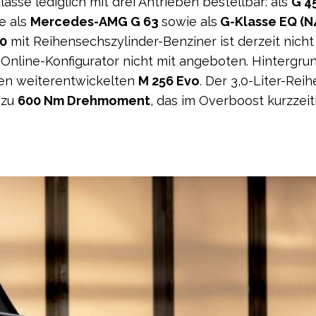
Klasse lediglich mit drei Antrieben bestellbar: als
G 4
e als
Mercedes-
AMG
G 63
sowie als
G-Klasse
EQ
(N
0
mit Reihensechszylinder-Benziner ist derzeit nich
nline-Konfigurator nicht mit angeboten. Hintergrund
en weiterentwickelten
M 256 Evo
. Der 3,0-Liter-Rei
 zu
600 Nm Drehmoment
, das im Overboost kurzzeit