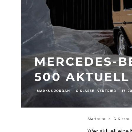
MERCEDES-BE
500 AKTUELL
MARKUS JORDAN
·
G-KLASSE
VERTRIEB
·
17. J
Startseite
G-Klasse
Wer aktuell eine