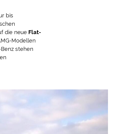
ur bis
ischen
uf die neue
Flat-
n AMG-Modellen
-Benz stehen
gen