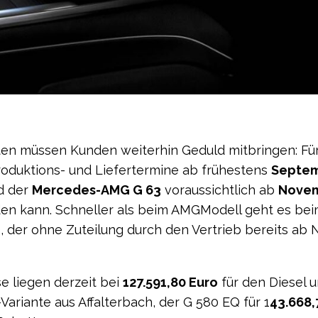
iten müssen Kunden weiterhin Geduld mitbringen: F
roduktions- und Liefertermine ab frühestens
Septem
d der
Mercedes-
AMG
G 63
voraussichtlich ab
Novem
den kann. Schneller als beim AMGModell geht es be
), der ohne Zuteilung durch den Vertrieb bereits a
se liegen derzeit bei
127.591,80 Euro
für den Diesel 
Variante aus Affalterbach, der G 580 EQ für 1
43.668,