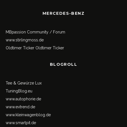
MERCEDES-BENZ
MBpassion Community / Forum
www.stirlingmoss.de
Oldtimer Ticker
Oldtimer Ticker
BLOGROLL
Tee & Gewürze Lux
TuningBlog.eu
www.autophorie.de
www.evtrend.de
www.kleinwagenblog.de
www.smartpit.de