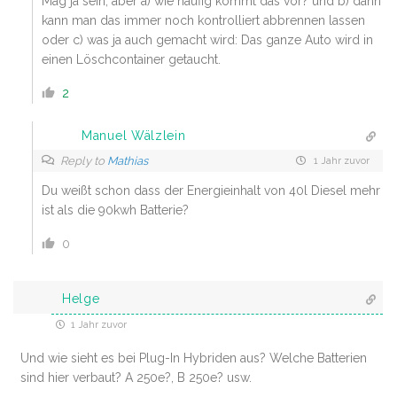
Mag ja sein, aber a) wie häufig kommt das vor? und b) dann
kann man das immer noch kontrolliert abbrennen lassen
oder c) was ja auch gemacht wird: Das ganze Auto wird in
einen Löschcontainer getaucht.
2
Manuel Wälzlein
Reply to
Mathias
1 Jahr zuvor
Du weißt schon dass der Energieinhalt von 40l Diesel mehr
ist als die 90kwh Batterie?
0
Helge
1 Jahr zuvor
Und wie sieht es bei Plug-In Hybriden aus? Welche Batterien
sind hier verbaut? A 250e?, B 250e? usw.