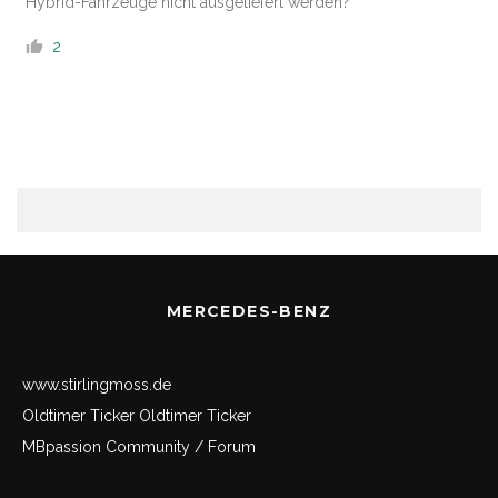
Hybrid-Fahrzeuge nicht ausgeliefert werden?
2
MERCEDES-BENZ
www.stirlingmoss.de
Oldtimer Ticker
Oldtimer Ticker
MBpassion Community / Forum