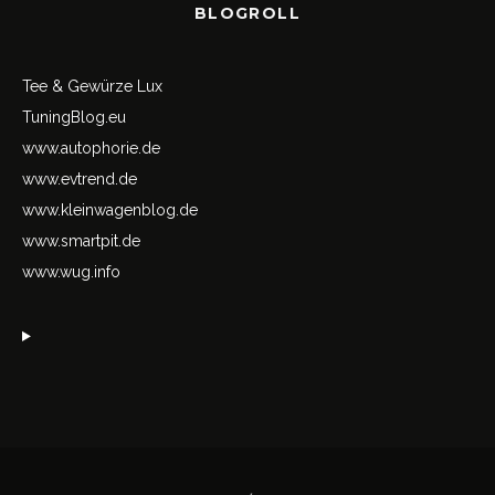
BLOGROLL
Tee & Gewürze Lux
TuningBlog.eu
www.autophorie.de
www.evtrend.de
www.kleinwagenblog.de
www.smartpit.de
www.wug.info