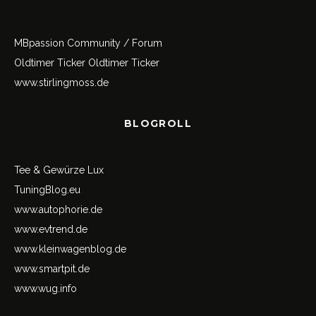
MBpassion Community / Forum
Oldtimer Ticker
Oldtimer Ticker
www.stirlingmoss.de
BLOGROLL
Tee & Gewürze Lux
TuningBlog.eu
www.autophorie.de
www.evtrend.de
www.kleinwagenblog.de
www.smartpit.de
www.wug.info