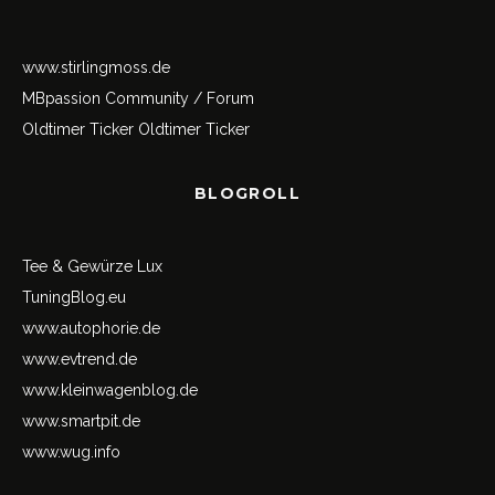
www.stirlingmoss.de
MBpassion Community / Forum
Oldtimer Ticker
Oldtimer Ticker
BLOGROLL
Tee & Gewürze Lux
TuningBlog.eu
www.autophorie.de
www.evtrend.de
www.kleinwagenblog.de
www.smartpit.de
www.wug.info