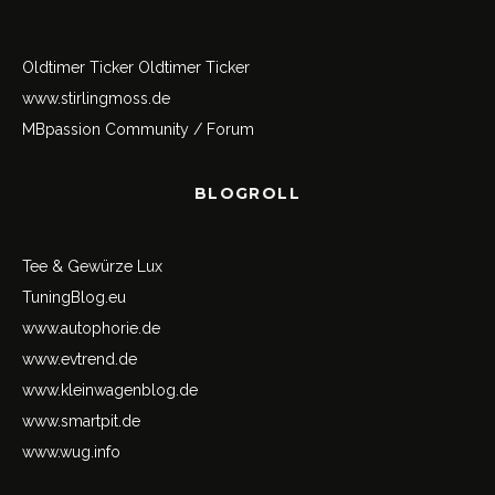
Oldtimer Ticker
Oldtimer Ticker
www.stirlingmoss.de
MBpassion Community / Forum
BLOGROLL
Tee & Gewürze Lux
TuningBlog.eu
www.autophorie.de
www.evtrend.de
www.kleinwagenblog.de
www.smartpit.de
www.wug.info