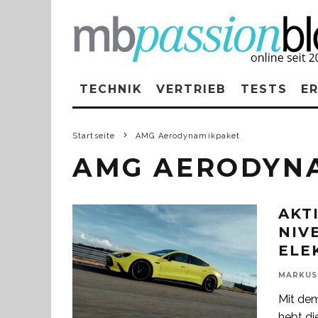
TECHNIK
VERTRIEB
TESTS
E
Startseite
AMG Aerodynamikpaket
AMG AERODYN
AKT
NIV
ELE
MARKUS
Mit de
hebt di