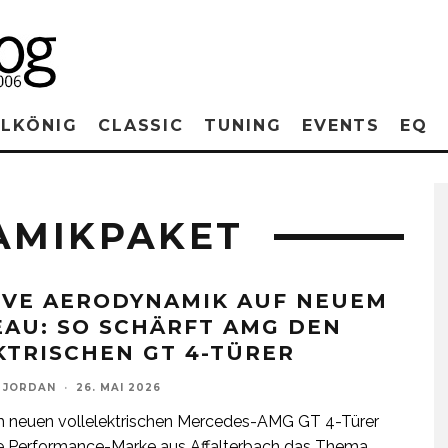
RLKÖNIG
CLASSIC
TUNING
EVENTS
EQ
AMIKPAKET
IVE AERODYNAMIK AUF NEUEM
EAU: SO SCHÄRFT AMG DEN
KTRISCHEN GT 4-TÜRER
 JORDAN
·
26. MAI 2026
m neuen vollelektrischen Mercedes-AMG GT 4-Türer
e Performance-Marke aus Affalterbach das Thema