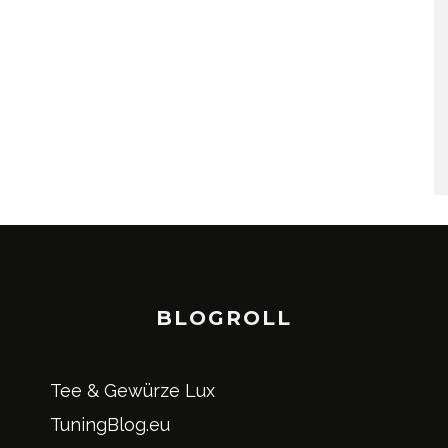
BLOGROLL
Tee & Gewürze Lux
TuningBlog.eu