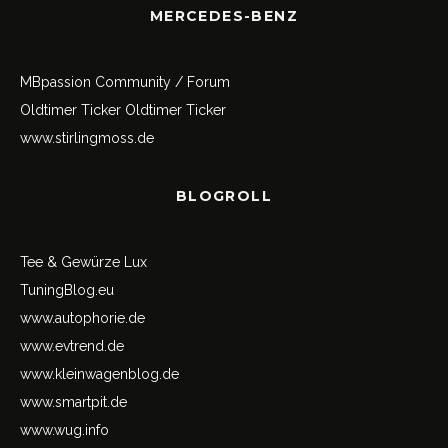
MERCEDES-BENZ
MBpassion Community / Forum
Oldtimer Ticker
Oldtimer Ticker
www.stirlingmoss.de
BLOGROLL
Tee & Gewürze Lux
TuningBlog.eu
www.autophorie.de
www.evtrend.de
www.kleinwagenblog.de
www.smartpit.de
www.wug.info