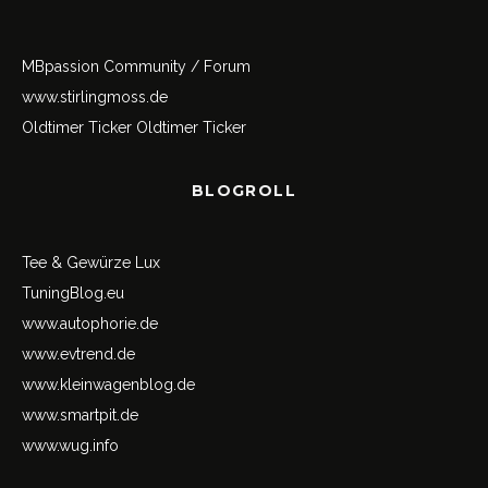
MBpassion Community / Forum
www.stirlingmoss.de
Oldtimer Ticker
Oldtimer Ticker
BLOGROLL
Tee & Gewürze Lux
TuningBlog.eu
www.autophorie.de
www.evtrend.de
www.kleinwagenblog.de
www.smartpit.de
www.wug.info