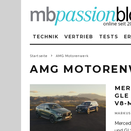
TECHNIK
VERTRIEB
TESTS
E
Startseite
AMG Motorenwerk
AMG MOTOREN
MER
GLE
V8-
MARKUS
Merced
und GLS