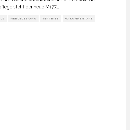
flege steht der neue M177
...
GLS
MERCEDES-AMG
VERTRIEB
43 KOMMENTARE