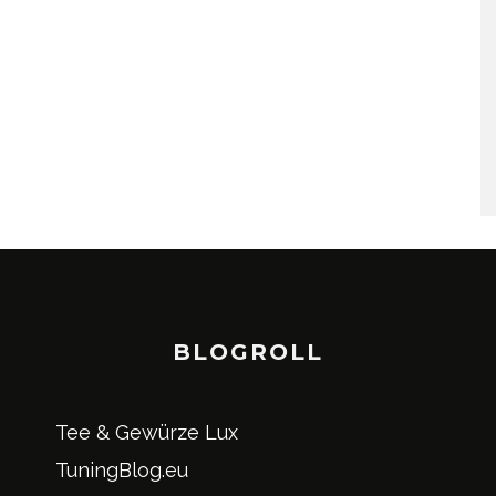
BLOGROLL
Tee & Gewürze Lux
TuningBlog.eu