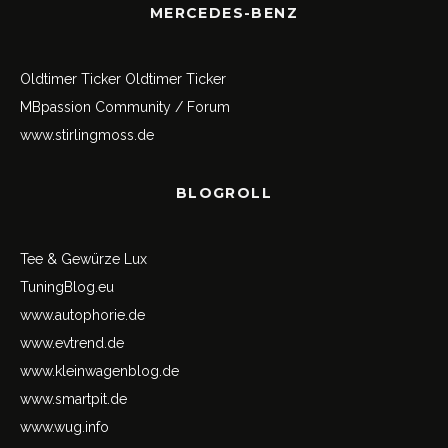
MERCEDES-BENZ
Oldtimer Ticker
Oldtimer Ticker
MBpassion Community / Forum
www.stirlingmoss.de
BLOGROLL
Tee & Gewürze Lux
TuningBlog.eu
www.autophorie.de
www.evtrend.de
www.kleinwagenblog.de
www.smartpit.de
www.wug.info