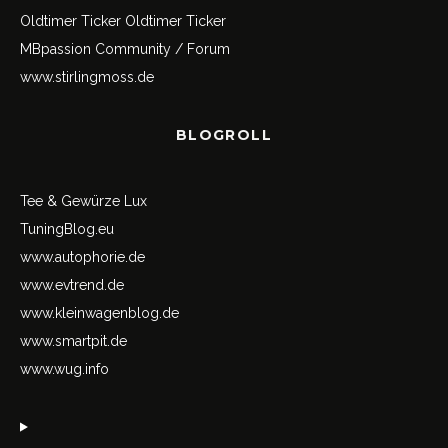
Oldtimer Ticker
Oldtimer Ticker
MBpassion Community / Forum
www.stirlingmoss.de
BLOGROLL
Tee & Gewürze Lux
TuningBlog.eu
www.autophorie.de
www.evtrend.de
www.kleinwagenblog.de
www.smartpit.de
www.wug.info