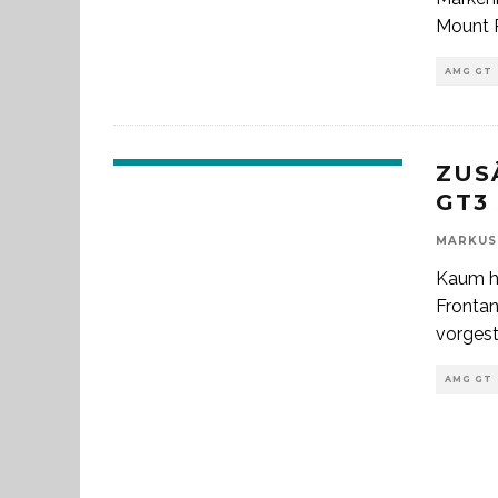
Mount P
AMG GT
ZUS
GT3
MARKUS
Kaum h
Frontan
vorgeste
AMG GT