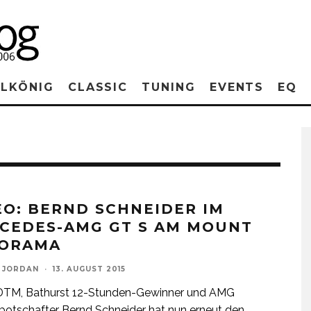
RLKÖNIG
CLASSIC
TUNING
EVENTS
EQ
EO: BERND SCHNEIDER IM
CEDES-AMG GT S AM MOUNT
ORAMA
 JORDAN
·
13. AUGUST 2015
 DTM, Bathurst 12-Stunden-Gewinner und AMG
otschafter Bernd Schneider hat nun erneut den