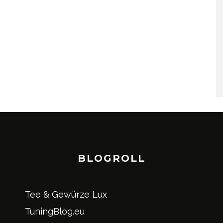
BLOGROLL
Tee & Gewürze Lux
TuningBlog.eu