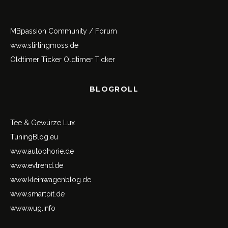
MBpassion Community / Forum
www.stirlingmoss.de
Oldtimer Ticker
Oldtimer Ticker
BLOGROLL
Tee & Gewürze Lux
TuningBlog.eu
www.autophorie.de
www.evtrend.de
www.kleinwagenblog.de
www.smartpit.de
www.wug.info