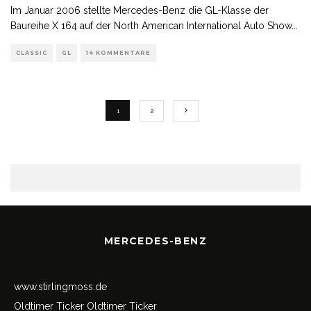
Im Januar 2006 stellte Mercedes-Benz die GL-Klasse der
Baureihe X 164 auf der North American International Auto Show
...
CLASSIC
GL
14 KOMMENTARE
1
2
MERCEDES-BENZ
www.stirlingmoss.de
Oldtimer Ticker
Oldtimer Ticker