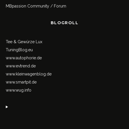
MBpassion Community / Forum
BLOGROLL
Tee & Gewürze Lux
TuningBlog.eu
www.autophorie.de
www.evtrend.de
www.kleinwagenblog.de
www.smartpit.de
www.wug.info