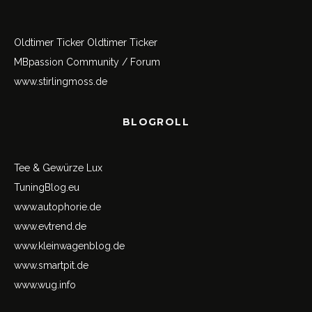
Oldtimer Ticker
Oldtimer Ticker
MBpassion Community / Forum
www.stirlingmoss.de
BLOGROLL
Tee & Gewürze Lux
TuningBlog.eu
www.autophorie.de
www.evtrend.de
www.kleinwagenblog.de
www.smartpit.de
www.wug.info