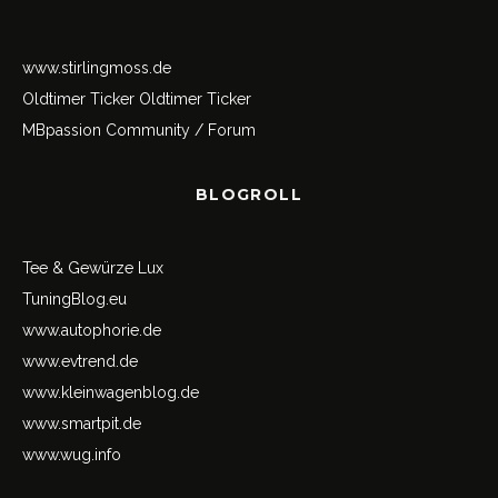
www.stirlingmoss.de
Oldtimer Ticker
Oldtimer Ticker
MBpassion Community / Forum
BLOGROLL
Tee & Gewürze Lux
TuningBlog.eu
www.autophorie.de
www.evtrend.de
www.kleinwagenblog.de
www.smartpit.de
www.wug.info