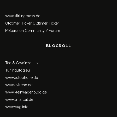
www.stirlingmoss.de
Oldtimer Ticker
Oldtimer Ticker
MBpassion Community / Forum
BLOGROLL
Tee & Gewürze Lux
TuningBlog.eu
www.autophorie.de
www.evtrend.de
www.kleinwagenblog.de
www.smartpit.de
www.wug.info