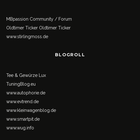
MBpassion Community / Forum
Oldtimer Ticker
Oldtimer Ticker
www.stirlingmoss.de
BLOGROLL
Tee & Gewürze Lux
TuningBlog.eu
www.autophorie.de
www.evtrend.de
www.kleinwagenblog.de
www.smartpit.de
www.wug.info