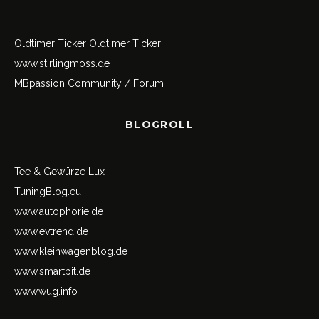
Oldtimer Ticker
Oldtimer Ticker
www.stirlingmoss.de
MBpassion Community / Forum
BLOGROLL
Tee & Gewürze Lux
TuningBlog.eu
www.autophorie.de
www.evtrend.de
www.kleinwagenblog.de
www.smartpit.de
www.wug.info