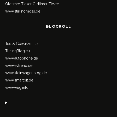
Oldtimer Ticker
Oldtimer Ticker
www.stirlingmoss.de
BLOGROLL
Tee & Gewürze Lux
TuningBlog.eu
www.autophorie.de
www.evtrend.de
www.kleinwagenblog.de
www.smartpit.de
www.wug.info