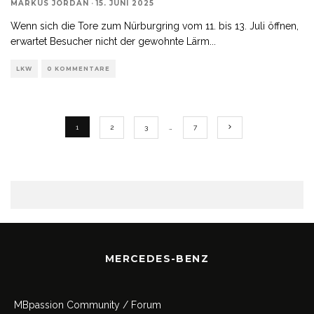
MARKUS JORDAN
·
15. JUNI 2025
Wenn sich die Tore zum Nürburgring vom 11. bis 13. Juli öffnen,
erwartet Besucher nicht der gewohnte Lärm
...
LKW
0 KOMMENTARE
1
2
3
…
7
MERCEDES-BENZ
MBpassion Community / Forum