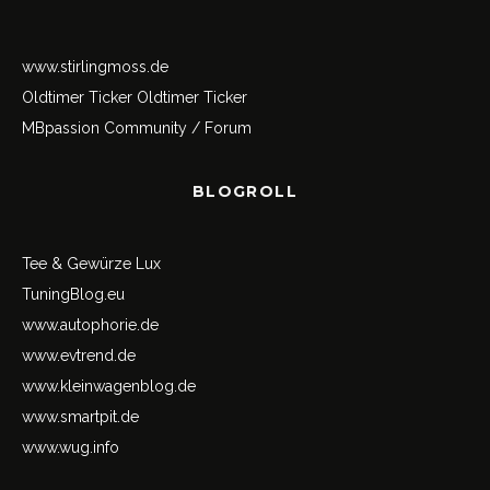
www.stirlingmoss.de
Oldtimer Ticker
Oldtimer Ticker
MBpassion Community / Forum
BLOGROLL
Tee & Gewürze Lux
TuningBlog.eu
www.autophorie.de
www.evtrend.de
www.kleinwagenblog.de
www.smartpit.de
www.wug.info