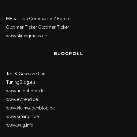
MBpassion Community / Forum
Oldtimer Ticker
Oldtimer Ticker
www.stirlingmoss.de
BLOGROLL
Tee & Gewürze Lux
TuningBlog.eu
www.autophorie.de
www.evtrend.de
www.kleinwagenblog.de
www.smartpit.de
www.wug.info