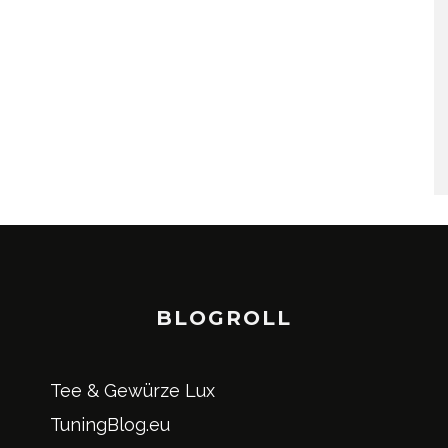
BLOGROLL
Tee & Gewürze Lux
TuningBlog.eu