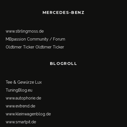
MERCEDES-BENZ
www.stirlingmoss.de
MBpassion Community / Forum
Oldtimer Ticker
Oldtimer Ticker
BLOGROLL
Tee & Gewürze Lux
TuningBlog.eu
www.autophorie.de
www.evtrend.de
www.kleinwagenblog.de
www.smartpit.de