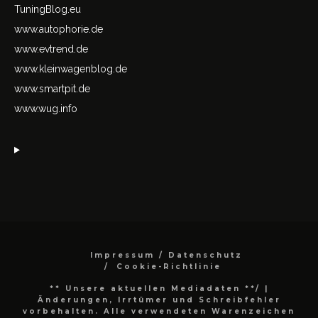
TuningBlog.eu
www.autophorie.de
www.evtrend.de
www.kleinwagenblog.de
www.smartpit.de
www.wug.info
Impressum / Datenschutz
Cookie-Richtlinie
** Unsere aktuellen Mediadaten **/
|
Änderungen, Irrtümer und Schreibfehler
vorbehalten. Alle verwendeten Warenzeichen