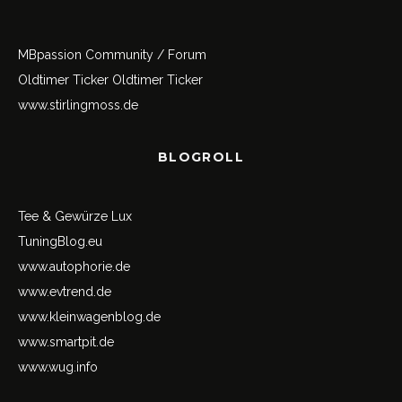
MBpassion Community / Forum
Oldtimer Ticker
Oldtimer Ticker
www.stirlingmoss.de
BLOGROLL
Tee & Gewürze Lux
TuningBlog.eu
www.autophorie.de
www.evtrend.de
www.kleinwagenblog.de
www.smartpit.de
www.wug.info