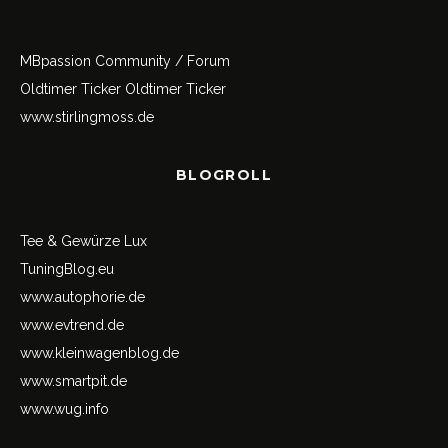
MBpassion Community / Forum
Oldtimer Ticker
Oldtimer Ticker
www.stirlingmoss.de
BLOGROLL
Tee & Gewürze Lux
TuningBlog.eu
www.autophorie.de
www.evtrend.de
www.kleinwagenblog.de
www.smartpit.de
www.wug.info