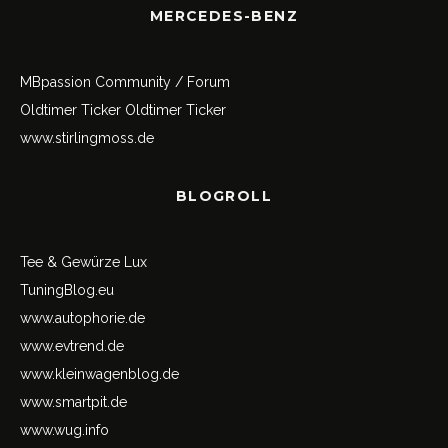
MERCEDES-BENZ
MBpassion Community / Forum
Oldtimer Ticker
Oldtimer Ticker
www.stirlingmoss.de
BLOGROLL
Tee & Gewürze Lux
TuningBlog.eu
www.autophorie.de
www.evtrend.de
www.kleinwagenblog.de
www.smartpit.de
www.wug.info