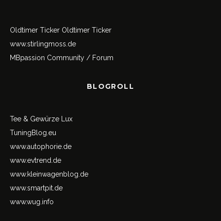
Oldtimer Ticker
Oldtimer Ticker
www.stirlingmoss.de
MBpassion Community / Forum
BLOGROLL
Tee & Gewürze Lux
TuningBlog.eu
www.autophorie.de
www.evtrend.de
www.kleinwagenblog.de
www.smartpit.de
www.wug.info