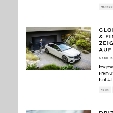
MERCED
GLO
& F
ZEI
AUF
MARKUS
Insgesa
Premiu
fünf Ja
NEWS