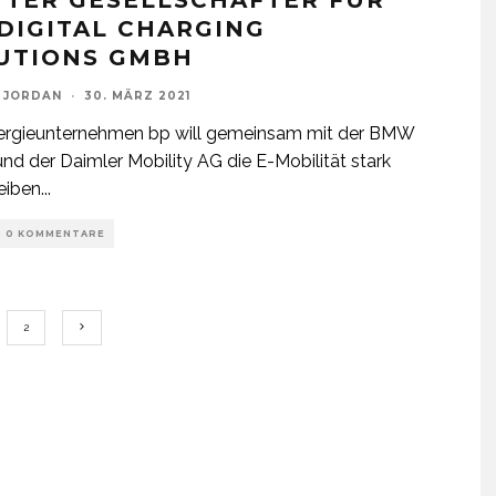
TTER GESELLSCHAFTER FÜR
 DIGITAL CHARGING
UTIONS GMBH
 JORDAN
·
30. MÄRZ 2021
ergieunternehmen bp will gemeinsam mit der BMW
nd der Daimler Mobility AG die E-Mobilität stark
eiben
...
0 KOMMENTARE
2