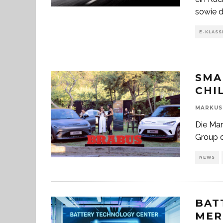
sowie d
E-KLASS
SMA
CHI
MARKUS
Die Mar
Group d
NEWS
BAT
MER