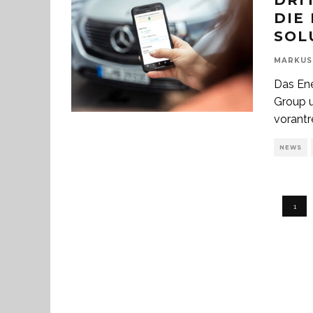
DRI
DIE
SOL
MARKUS
Das En
Group u
vorantr
NEWS
1