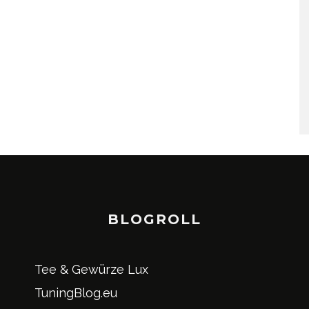
BLOGROLL
Tee & Gewürze Lux
TuningBlog.eu