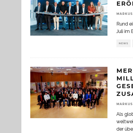
ERÖ
MARKUS
Rund ei
Juli im 
NEWS
MER
MIL
GES
ZUS
MARKUS
Als gl
weltwei
der übe