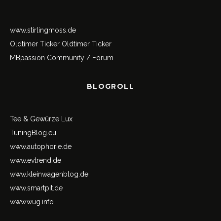
www.stirlingmoss.de
Oldtimer Ticker
Oldtimer Ticker
MBpassion Community / Forum
BLOGROLL
Tee & Gewürze Lux
TuningBlog.eu
www.autophorie.de
www.evtrend.de
www.kleinwagenblog.de
www.smartpit.de
www.wug.info