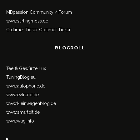
MBpassion Community / Forum
www.stirlingmoss.de
Oldtimer Ticker
Oldtimer Ticker
BLOGROLL
Tee & Gewürze Lux
TuningBlog.eu
www.autophorie.de
www.evtrend.de
www.kleinwagenblog.de
www.smartpit.de
www.wug.info