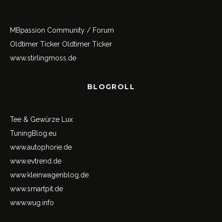
MBpassion Community / Forum
Oldtimer Ticker
Oldtimer Ticker
www.stirlingmoss.de
BLOGROLL
Tee & Gewürze Lux
TuningBlog.eu
www.autophorie.de
www.evtrend.de
www.kleinwagenblog.de
www.smartpit.de
www.wug.info