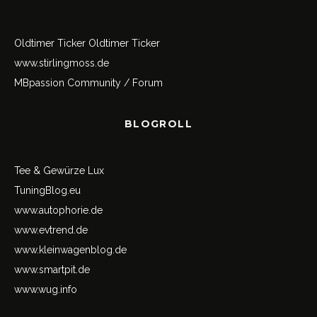
Oldtimer Ticker
Oldtimer Ticker
www.stirlingmoss.de
MBpassion Community / Forum
BLOGROLL
Tee & Gewürze Lux
TuningBlog.eu
www.autophorie.de
www.evtrend.de
www.kleinwagenblog.de
www.smartpit.de
www.wug.info