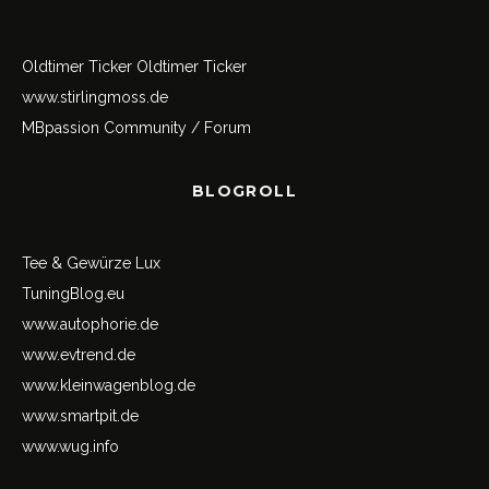
Oldtimer Ticker
Oldtimer Ticker
www.stirlingmoss.de
MBpassion Community / Forum
BLOGROLL
Tee & Gewürze Lux
TuningBlog.eu
www.autophorie.de
www.evtrend.de
www.kleinwagenblog.de
www.smartpit.de
www.wug.info