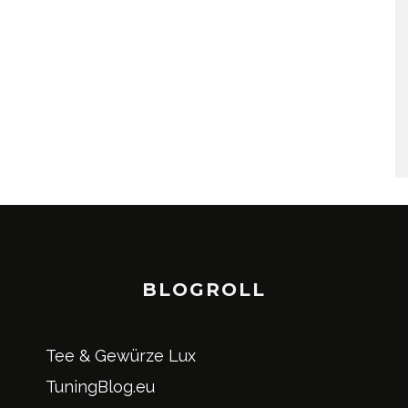
BLOGROLL
Tee & Gewürze Lux
TuningBlog.eu