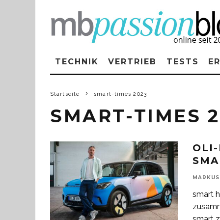
TECHNIK
VERTRIEB
TESTS
E
Startseite
smart-times 2023
SMART-TIMES 2
OLI
SMA
MARKUS
smart h
zusamm
smart z