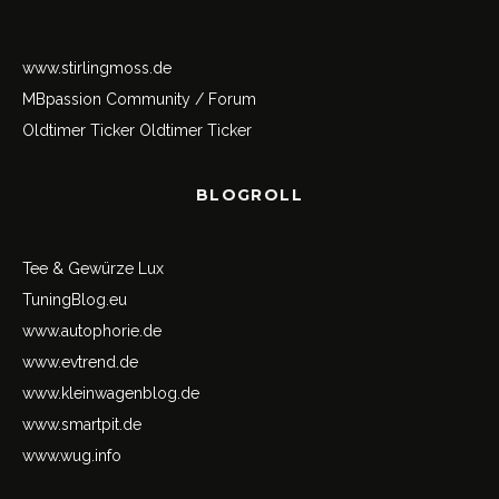
www.stirlingmoss.de
MBpassion Community / Forum
Oldtimer Ticker
Oldtimer Ticker
BLOGROLL
Tee & Gewürze Lux
TuningBlog.eu
www.autophorie.de
www.evtrend.de
www.kleinwagenblog.de
www.smartpit.de
www.wug.info