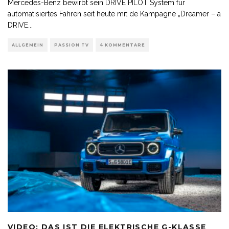
Mercedes-Benz bewirbt sein DRIVE PILOT System für
automatisiertes Fahren seit heute mit de Kampagne „Dreamer – a
DRIVE
...
ALLGEMEIN
PASSION TV
4 KOMMENTARE
VIDEO: DAS IST DIE ELEKTRISCHE G-KLASSE