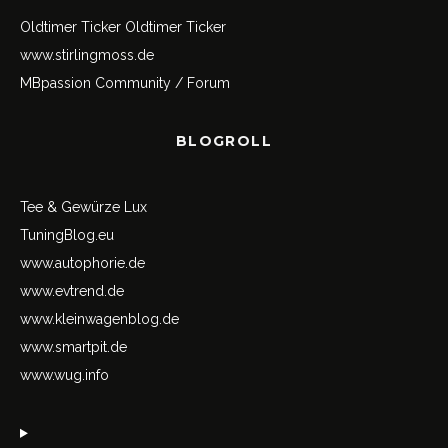
Oldtimer Ticker
Oldtimer Ticker
www.stirlingmoss.de
MBpassion Community / Forum
BLOGROLL
Tee & Gewürze Lux
TuningBlog.eu
www.autophorie.de
www.evtrend.de
www.kleinwagenblog.de
www.smartpit.de
www.wug.info