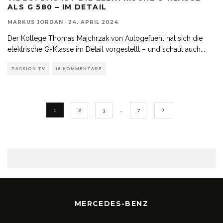
ALS G 580 – IM DETAIL
MARKUS JORDAN
·
24. APRIL 2024
Der Kollege Thomas Majchrzak von Autogefuehl hat sich die
elektrische G-Klasse im Detail vorgestellt – und schaut auch
...
PASSION TV
18 KOMMENTARE
1
2
3
…
7
MERCEDES-BENZ