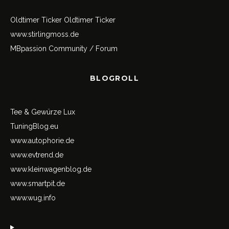
Oldtimer Ticker
Oldtimer Ticker
www.stirlingmoss.de
MBpassion Community / Forum
BLOGROLL
Tee & Gewürze Lux
TuningBlog.eu
www.autophorie.de
www.evtrend.de
www.kleinwagenblog.de
www.smartpit.de
www.wug.info