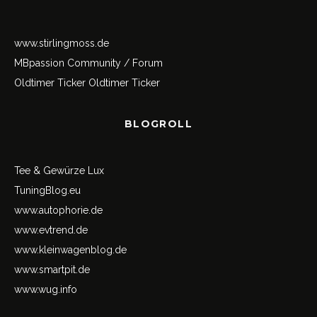
www.stirlingmoss.de
MBpassion Community / Forum
Oldtimer Ticker
Oldtimer Ticker
BLOGROLL
Tee & Gewürze Lux
TuningBlog.eu
www.autophorie.de
www.evtrend.de
www.kleinwagenblog.de
www.smartpit.de
www.wug.info