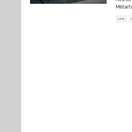
Militär
LKW