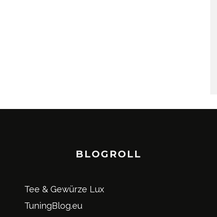
BLOGROLL
Tee & Gewürze Lux
TuningBlog.eu