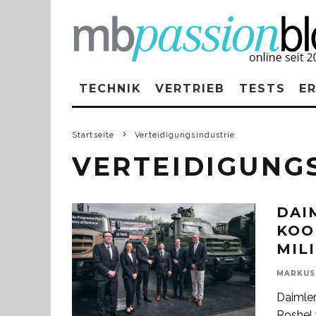
TECHNIK
VERTRIEB
TESTS
E
Startseite
Verteidigungsindustrie
VERTEIDIGUNG
DAI
KOO
MIL
MARKUS
Daimler
Roshel 