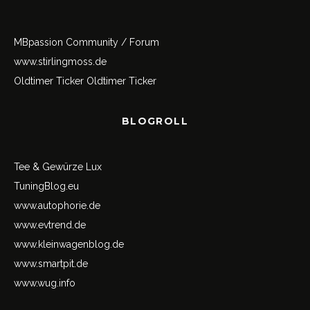
MBpassion Community / Forum
www.stirlingmoss.de
Oldtimer Ticker
Oldtimer Ticker
BLOGROLL
Tee & Gewürze Lux
TuningBlog.eu
www.autophorie.de
www.evtrend.de
www.kleinwagenblog.de
www.smartpit.de
www.wug.info