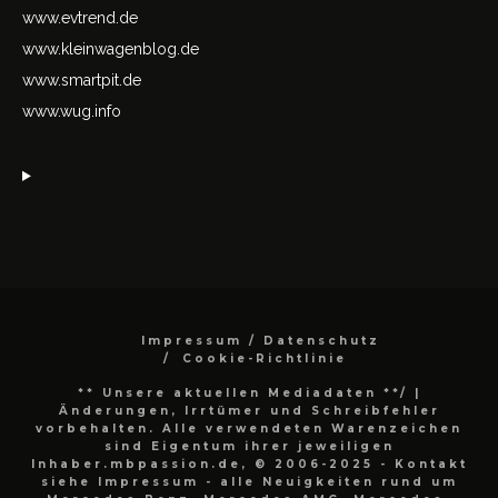
www.evtrend.de
www.kleinwagenblog.de
www.smartpit.de
www.wug.info
Impressum / Datenschutz
Cookie-Richtlinie
** Unsere aktuellen Mediadaten **/
|
Änderungen, Irrtümer und Schreibfehler
vorbehalten. Alle verwendeten Warenzeichen
sind Eigentum ihrer jeweiligen
Inhaber.mbpassion.de, © 2006-2025 - Kontakt
siehe Impressum - alle Neuigkeiten rund um