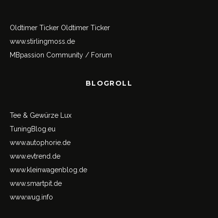
Oldtimer Ticker
Oldtimer Ticker
www.stirlingmoss.de
MBpassion Community / Forum
BLOGROLL
Tee & Gewürze Lux
TuningBlog.eu
www.autophorie.de
www.evtrend.de
www.kleinwagenblog.de
www.smartpit.de
www.wug.info