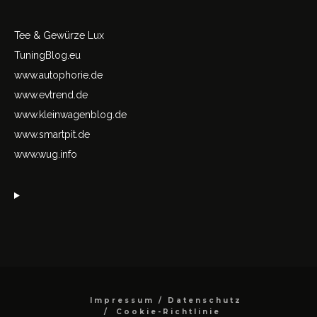
Tee & Gewürze Lux
TuningBlog.eu
www.autophorie.de
www.evtrend.de
www.kleinwagenblog.de
www.smartpit.de
www.wug.info
Impressum / Datenschutz
Cookie-Richtlinie