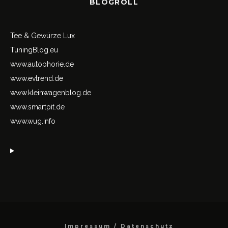
BLOGROLL
Tee & Gewürze Lux
TuningBlog.eu
www.autophorie.de
www.evtrend.de
www.kleinwagenblog.de
www.smartpit.de
www.wug.info
Impressum / Datenschutz