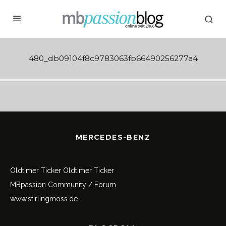
480_db09104f8c9783063fb66490256277a4
MERCEDES-BENZ
Oldtimer Ticker
Oldtimer Ticker
MBpassion Community / Forum
www.stirlingmoss.de