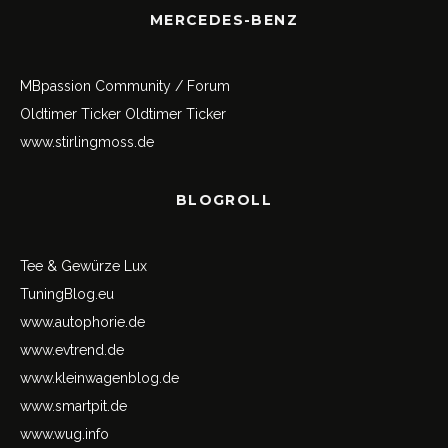
MERCEDES-BENZ
MBpassion Community / Forum
Oldtimer Ticker
Oldtimer Ticker
www.stirlingmoss.de
BLOGROLL
Tee & Gewürze Lux
TuningBlog.eu
www.autophorie.de
www.evtrend.de
www.kleinwagenblog.de
www.smartpit.de
www.wug.info