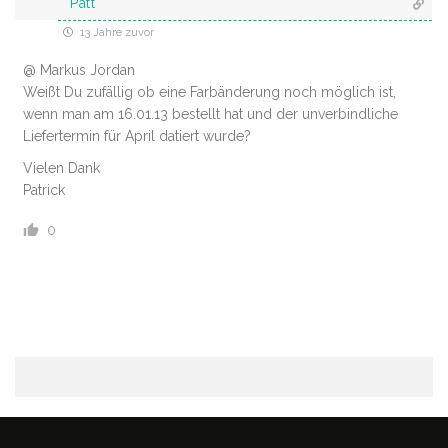
Patt
13 Jahre zuvor
@ Markus Jordan
Weißt Du zufällig ob eine Farbänderung noch möglich ist,
wenn man am 16.01.13 bestellt hat und der unverbindliche
Liefertermin für April datiert wurde?
Vielen Dank
Patrick
0